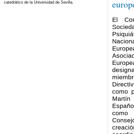
europ
catedrático de la Universidad de Sevilla.
El Co
Socied
Psiquiá
Nacion
Europe
Asocia
Europe
desig
miemb
Directi
como p
Martí
Españo
como v
Conse
creaci