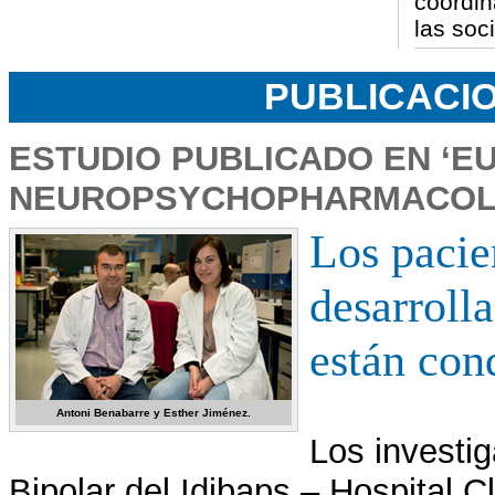
coordin
las soc
PUBLICACIO
ESTUDIO PUBLICADO EN ‘
NEUROPSYCHOPHARMACOL
Los pacie
desarroll
están con
Antoni Benabarre y Esther Jiménez.
Los investi
Bipolar del Idibaps – Hospital Cl