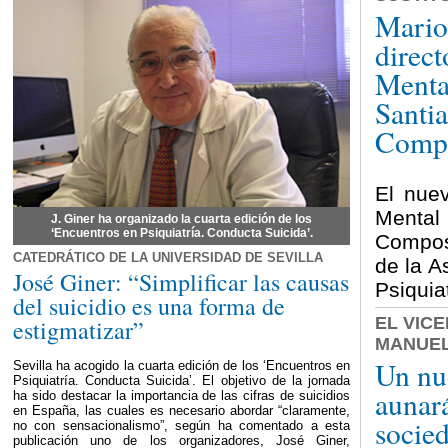
Mario
direct
Mental
Santi
Compo
El nuev
Menta
J. Giner ha organizado la cuarta edición de los
‘Encuentros en Psiquiatría. Conducta Suicida’.
Compos
CATEDRÁTICO DE LA UNIVERSIDAD DE SEVILLA
de la A
José Giner: “Simplificar las causas
Psiquiat
del suicidio es una forma de
EL VIC
estigmatizar”
MANUEL
Un nu
Sevilla ha acogido la cuarta edición de los ‘Encuentros en
Psiquiatría. Conducta Suicida’. El objetivo de la jornada
aunará
ha sido destacar la importancia de las cifras de suicidios
en España, las cuales es necesario abordar “claramente,
socied
no con sensacionalismo”, según ha comentado a esta
publicación uno de los organizadores, José Giner,