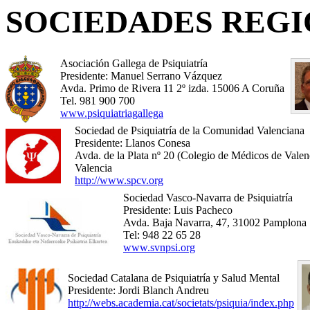
SOCIEDADES REG
Asociación Gallega de Psiquiatría
Presidente: Manuel Serrano Vázquez
Avda. Primo de Rivera 11 2º izda. 15006 A Coruña
Tel. 981 900 700
www.psiquiatriagallega
Sociedad de Psiquiatría de la Comunidad Valenciana
Presidente: Llanos Conesa
Avda. de la Plata nº 20 (Colegio de Médicos de Valen
Valencia
http://www.spcv.org
Sociedad Vasco-Navarra de Psiquiatría
Presidente: Luis Pacheco
Avda. Baja Navarra, 47, 31002 Pamplona
Tel: 948 22 65 28
www.svnpsi.org
Sociedad Catalana de Psiquiatría y Salud Mental
Presidente: Jordi Blanch Andreu
http://webs.academia.cat/societats/psiquia/index.php