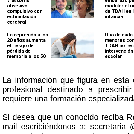
trastorno
embarazo p
obsesivo-
modular el r
compulsivo con
de TDAH en l
estimulación
infancia
cerebral
La depresión a los
Uno de cada 
20 años aumenta
menores co
el riesgo de
TDAH no rec
pérdida de
intervención
memoria a los 50
escolar
La información que figura en esta e
profesional destinado a prescrib
requiere una formación especializada
Si desea que un conocido reciba R
mail escribiéndonos a: secretaria