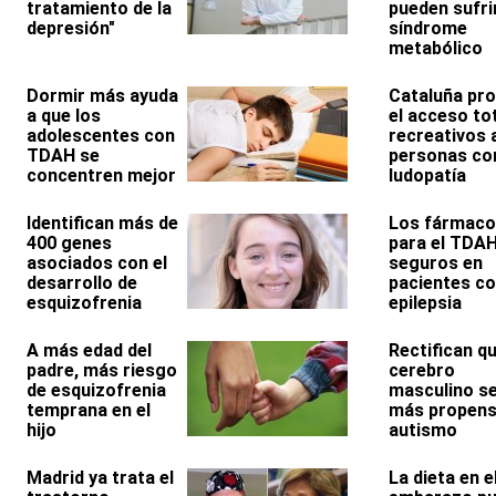
tratamiento de la
pueden sufri
depresión"
síndrome
metabólico
Dormir más ayuda
Cataluña pro
a que los
el acceso tot
adolescentes con
recreativos 
TDAH se
personas co
concentren mejor
ludopatía
Identifican más de
Los fármac
400 genes
para el TDA
asociados con el
seguros en
desarrollo de
pacientes c
esquizofrenia
epilepsia
A más edad del
Rectifican qu
padre, más riesgo
cerebro
de esquizofrenia
masculino s
temprana en el
más propens
hijo
autismo
Madrid ya trata el
La dieta en e